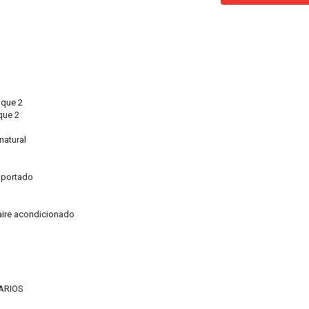
oque 2
que 2
natural
o
mportado
 aire acondicionado
IARIOS